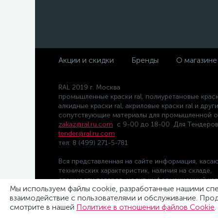
Акции и скидки
Бренды
О магазине
RAL 2019 г. Москва
промышленные краски ral, полиуретановые краски
алкидные краски ral, акриловые краски ral и друг
сопутствующие материалы для промышленной о
zakaz@ral.ru.com
с 9-00 до 18-00 Для Тендеро
tender@ral.ru.com
тел: 8 (499) 271-5-781
Вся представленная на сайте информация, каса
технических характеристик, наличия на складе,
стоимости товаров, носит информационный хар
Мы используем файлы cookie, разработанные нашими спец
и ни при каких условиях не является публичной
взаимодействие с пользователями и обслуживание. Прод
офертой, определяемой положениями Статьи 43
смотрите в нашей
Политике в отношении файлов Cookie
.
Гражданского кодекса РФ.