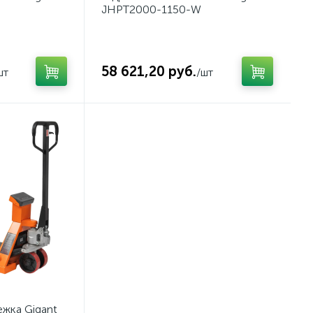
JHPT2000-1150-W
58 621,20 руб.
шт
/шт
ежка Gigant