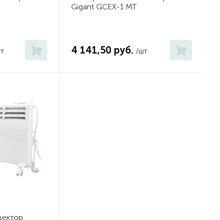
Gigant GCEX-1 MT
4 141,50 руб.
т
/шт
вектор