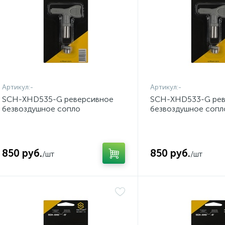
Артикул:
-
Артикул:
-
SCH-XHD535-G реверсивное
SCH-XHD533-G рев
безвоздушное сопло
безвоздушное сопл
850 руб.
850 руб.
/шт
/шт