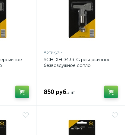
Артикул:
-
ерсивное
SCH-XHD433-G реверсивное
о
безвоздушное сопло
850 руб.
/шт