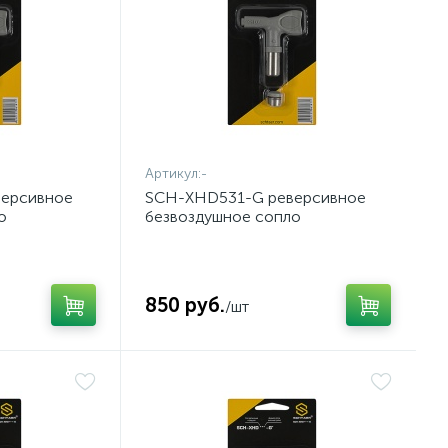
Артикул:
-
ерсивное
SCH-XHD531-G реверсивное
о
безвоздушное сопло
850 руб.
/шт