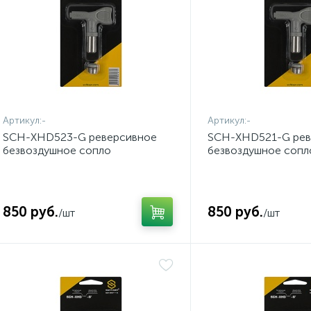
Артикул:
-
Артикул:
-
SCH-XHD523-G реверсивное
SCH-XHD521-G рев
безвоздушное сопло
безвоздушное сопл
850 руб.
850 руб.
/шт
/шт