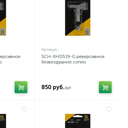
Артикул:
-
ерсивное
SCH-XHD519-G реверсивное
о
безвоздушное сопло
850 руб.
/шт