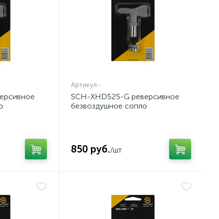
Артикул:
-
ерсивное
SCH-XHD525-G реверсивное
о
безвоздушное сопло
850 руб.
/шт