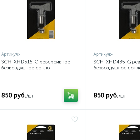
Артикул:
-
Артикул:
-
SCH-XHD515-G реверсивное
SCH-XHD435-G рев
безвоздушное сопло
безвоздушное сопл
850 руб.
850 руб.
/шт
/шт