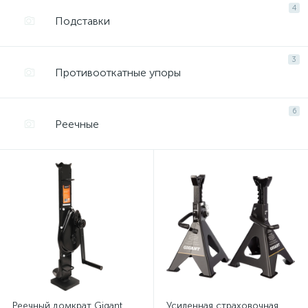
4
Подставки
3
Противооткатные упоры
6
Реечные
Реечный домкрат Gigant
Усиленная страховочная