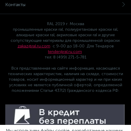
Контакты
RAL 2019 г. Москва
промышленные краски ral, полиуретановые краски ral,
алкидные краски ral, акриловые краски ral и другие
сопутствующие материалы для промышленной окраски.
zakaz@ral.ru.com
с 9-00 до 18-00 Для Тендеров
tender@ral.ru.com
тел: 8 (499) 271-5-781
Вся представленная на сайте информация, касающаяся
технических характеристик, наличия на складе, стоимости
товаров, носит информационный характер и ни при каких
условиях не является публичной офертой, определяемой
положениями Статьи 437(2) Гражданского кодекса РФ.
Мы используем файлы cookie, разработанные нашими