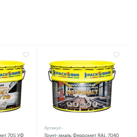
Артикул:
-
мет 70S УФ
Грунт-эмаль Ферромет RAL 7040