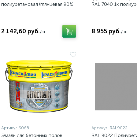
полиуретановая (глянцевая 90%
RAL 7040 1к полиур
блеска), цвет чистый зеленый
2 142,60 руб.
8 955 руб.
/кг
/шт
Артикул:
6068
Артикул:
RAL9022
Эмаль для бетонных полов
RAL 9022 Полиурет