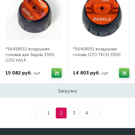
*56418552 воздушная
*56418551 воздушная
головая для Sagola 3300
голова GTO TECH 3300
GTO HVLP
15 082 руб.
14 803 руб.
/шт
/шт
Загрузка
1
2
3
4