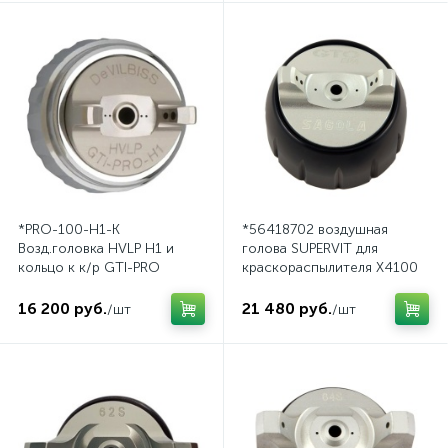
*PRO-100-H1-K
*56418702 воздушная
Возд.головка HVLP H1 и
голова SUPERVIT для
кольцо к к/р GTI-PRO
краскораспылителя X4100
Pressure
16 200 руб.
21 480 руб.
/шт
/шт