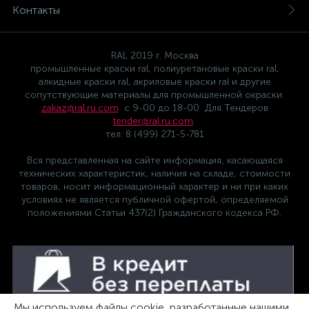
Контакты
RAL 2019 г. Москва
промышленные краски ral, полиуретановые краски ral,
алкидные краски ral, акриловые краски ral и другие
сопутствующие материалы для промышленной окраски.
zakaz@ral.ru.com
с 9-00 до 18-00 Для Тендеров
tender@ral.ru.com
тел: 8 (499) 271-5-781
Вся представленная на сайте информация, касающаяся
технических характеристик, наличия на складе, стоимости
товаров, носит информационный характер и ни при каких
условиях не является публичной офертой, определяемой
положениями Статьи 437(2) Гражданского кодекса РФ.
Мы используем файлы cookie, разработанные нашими