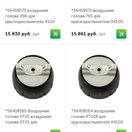
*56418573 воздушная
*56418571 воздушная
голова X96 для
голова 765 для
краскораспылителя 4100
краскораспылителя X4100
Gravity
Pressure
15 830 руб.
15 861 руб.
/шт
/шт
*56418565 Воздушная
*56418564 воздушная
голова XT01 воздушная
голова XT01B для
голова XT01 для
краскораспылителя X4100
краскораспылителя X4100
Pressure