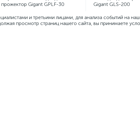
прожектор Gigant GPLF-30
Gigant GLS-200
иалистами и третьими лицами, для анализа событий на наше
олжая просмотр страниц нашего сайта, вы принимаете усл
1 358,50 руб.
1 597,20 руб.
/шт
/ш
1
онсультация? Задайте вопрос 