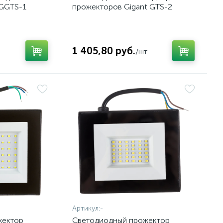
 GGTS-1
прожекторов Gigant GTS-2
1 405,80 руб.
/шт
Артикул:
-
жектор
Светодиодный прожектор