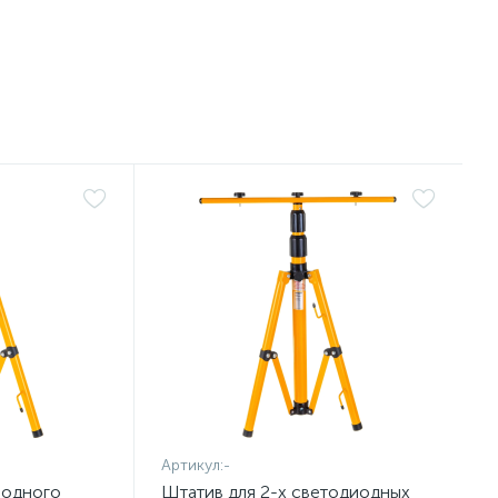
Артикул:
-
иодного
Штатив для 2-х светодиодных